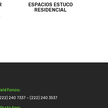
R
ESPACIOS ESTUCO
RESIDENCIAL
L
Teléfonos:
222) 240 7337 – (222) 240 3537
WhatsApp: