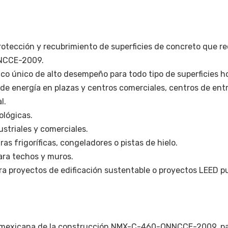
protección y recubrimiento de superficies de concreto que r
NCCE-2009.
co único de alto desempeño para todo tipo de superficies ho
de energía en plazas y centros comerciales, centros de entr
l.
ológicas.
striales y comerciales.
s frigoríficas, congeladores o pistas de hielo.
ra techos y muros.
ra proyectos de edificación sustentable o proyectos LEED p
mexicana de la construcción NMX-C-460-ONNCCE-2009, para