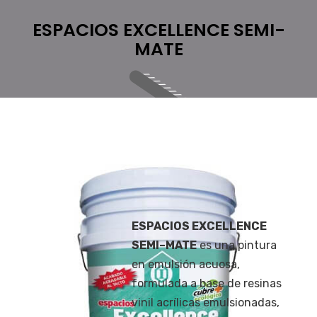
ESPACIOS EXCELLENCE SEMI-
MATE
ESPACIOS EXCELLENCE
SEMI–MATE
es una pintura
en emulsión acuosa,
formulada a base de resinas
vinil acrílicas emulsionadas,