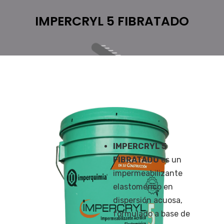
IMPERCRYL 5 FIBRATADO
IMPERCRYL 5
FIBRATADO
es un
impermeabilizante
elastomérico en
dispersión acuosa,
formulado a base de