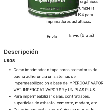
bajo contenido de orgánicos
volátiles (V.O.C). Cumple la
norma ASTM D–4194 para
imprimadores asfálticos.
Envío
(Gratis)
Envío
Descripción
USOS
Como imprimador o tapa poros promotores de
buena adherencia en sistemas de
impermeabilización a base de IMPERCOAT VAPOR
WET, IMPERCOAT VAPOR SR y UNIPLAS PLUS.
Para impermeabilizar dalas, contratrabes,
superficies de asbesto–cemento, madera, etc.
Como impermeabilizante único en muros de