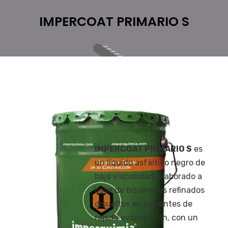
IMPERCOAT PRIMARIO S
IMPERCOAT PRIMARIO S
es
un líquido asfáltico negro de
baja viscosidad, elaborado a
base de bitúmenes refinados
disueltos en solventes de
rápida evaporación, con un