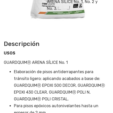
ARENA SÍLICE No. 1, No. 2 y
No. 3.
Descripción
USOS
GUARDQUIMⓇ ARENA SÍLICE No. 1
Elaboración de pisos antiderrapantes para
tránsito ligero; aplicando acabados a base de:
GUARDQUIMⓇ EPOXI 500 DECOR, GUARDQUIMⓇ
EPOXI 430 CLEAR, GUARDQUIMⓇ POLI N,
GUARDQUIMⓇ POLI CRISTAL.
Para pisos epóxicos autonivelantes hasta un
espesor de 2 mm.