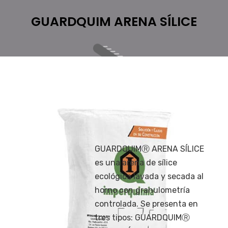
GUARDQUIM ARENA SÍLICE
GUARDQUIMⓇ ARENA SÍLICE
es una arena de sílice
ecológica lavada y secada al
horno con granulometría
controlada. Se presenta en
tres tipos: GUARDQUIMⓇ