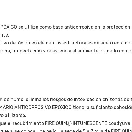
ICO se utiliza como base anticorrosiva en la protección d
nte.
tiva del óxido en elementos estructurales de acero en ambi
cia, humectación y resistencia al ambiente húmedo con o si
 de humo, elimina los riesgos de intoxicación en zonas de s
MARIO ANTICORROSIVO EPÓXICO tiene la suficiente cohesión
olatilizarse.
 que el recubrimiento FIRE QUIMⓇ INTUMESCENTE coadyuva e
 que si se coloca una película seca de 5 a 7 mils de FIRE