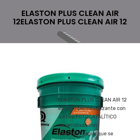
ELASTON PLUS CLEAN AIR
12ELASTON PLUS CLEAN AIR 12
ELASTON PLUS CLEAN AIR 12
es un impermeabilizante con
aditivo FOTOCATALÍTICO
desarrollado con
nanotecnología, que se