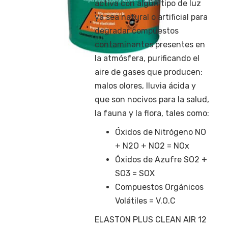
activa con algún tipo de luz
ya sea natural o artificial para
degradar compuestos
contaminantes presentes en
la atmósfera, purificando el
aire de gases que producen:
malos olores, lluvia ácida y
que son nocivos para la salud,
la fauna y la flora, tales como:
Óxidos de Nitrógeno NO
+ N2O + NO2 = NOx
Óxidos de Azufre SO2 +
SO3 = SOX
Compuestos Orgánicos
Volátiles = V.O.C
ELASTON PLUS CLEAN AIR 12